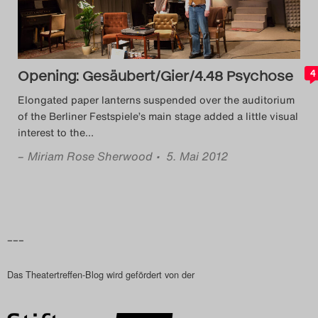
Das Theatertreffen-Blog
2018 Alumni
Opening: Gesäubert/Gier/4.48 Psychose
4
Das Theatertreffen-Blog
Elongated paper lanterns suspended over the auditorium
2019
of the Berliner Festspiele’s main stage added a little visual
interest to the
…
Das Theatertreffen-Blog
–
Miriam Rose Sherwood
• 5. Mai 2012
2020
Das Theatertreffen-Blog
2021
–––
Das Theatertreffen-Blog
Das Theatertreffen-Blog wird gefördert von der
2022