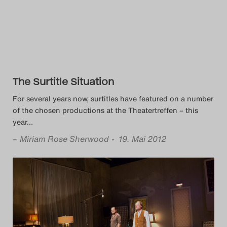
Das Theatertreffen-Blog
2014
Das Theatertreffen-Blog
The Surtitle Situation
2015
For several years now, surtitles have featured on a number
Das Theatertreffen-Blog
of the chosen productions at the Theatertreffen – this
year
…
2016
–
Miriam Rose Sherwood
• 19. Mai 2012
Das Theatertreffen-Blog
2017
Das Theatertreffen-Blog
2018