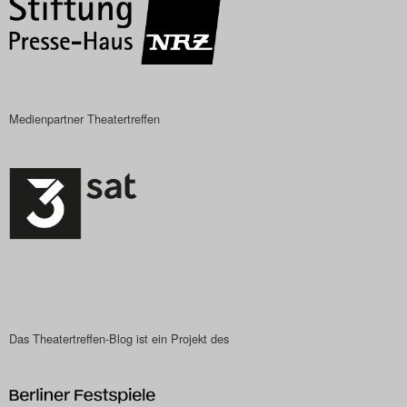
Das Theatertreffen-Blog
2023
Das Theatertreffen-Blog
Medienpartner Theatertreffen
2024
Das Theatertreffen-Blog
2025
Das Theatertreffen-Blog
Archiv
Impressum
Das Theatertreffen-Blog ist ein Projekt des
Nutzungsbedingungen