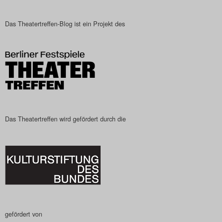
Das Theatertreffen-Blog
Das Theatertreffen-Blog ist ein Projekt des
2023
Das Theatertreffen-Blog
2024
Das Theatertreffen-Blog
2025
Das Theatertreffen wird gefördert durch die
Das Theatertreffen-Blog
Archiv
Impressum
Nutzungsbedingungen
gefördert von