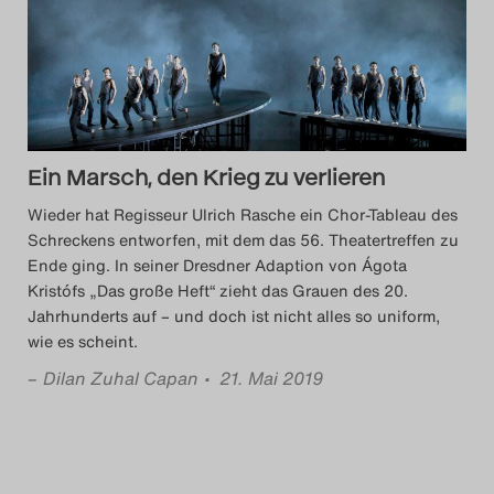
Das Theatertreffen-Blog
2014
Das Theatertreffen-Blog
Ein Marsch, den Krieg zu verlieren
2015
Wieder hat Regisseur Ulrich Rasche ein Chor-Tableau des
Das Theatertreffen-Blog
Schreckens entworfen, mit dem das 56. Theatertreffen zu
Ende ging. In seiner Dresdner Adaption von Ágota
2016
Kristófs „Das große Heft“ zieht das Grauen des 20.
Jahrhunderts auf – und doch ist nicht alles so uniform,
Das Theatertreffen-Blog
wie es scheint.
2017
–
Dilan Zuhal Capan
• 21. Mai 2019
Das Theatertreffen-Blog
2018