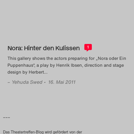
Das Theatertreffen-Blog
2014
Das Theatertreffen-Blog
Nora: Hinter den Kulissen
2015
1
This gallery shows the actors preparing for „Nora oder Ein
Das Theatertreffen-Blog
Puppenhaus“, a play by Henrik Ibsen, direction and stage
design by Herbert
…
2016
–
Yehuda Swed
• 16. Mai 2011
Das Theatertreffen-Blog
2017
Das Theatertreffen-Blog
–––
2018
Das Theatertreffen-Blog wird gefördert von der