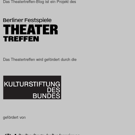
Das Theatertreffen-Blog ist ein Projekt des
Das Theatertreffen-Blog
2023
Das Theatertreffen-Blog
2024
Das Theatertreffen-Blog
Das Theatertreffen wird gefördert durch die
2025
Das Theatertreffen-Blog
Archiv
Impressum
gefördert von
Nutzungsbedingungen