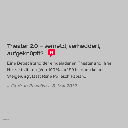
Das Theatertreffen-Blog
2014
Das Theatertreffen-Blog
Theater 2.0 – vernetzt, verheddert,
2015
aufgeknüpft?
14
Das Theatertreffen-Blog
Eine Betrachtung der eingeladenen Theater und ihrer
Netzaktivitäten „Von 100% auf 99 ist doch keine
2016
Steigerung“, lässt René Pollesch Fabian
…
–
Gudrun Pawelke
• 3. Mai 2012
Das Theatertreffen-Blog
2017
Das Theatertreffen-Blog
–––
2018