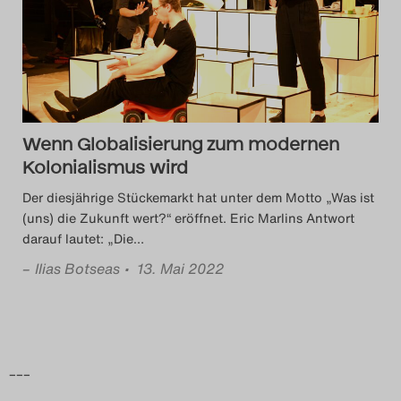
Das Theatertreffen-Blog
2014
Das Theatertreffen-Blog
Wenn Globalisierung zum modernen
2015
Kolonialismus wird
Das Theatertreffen-Blog
Der diesjährige Stückemarkt hat unter dem Motto „Was ist
(uns) die Zukunft wert?“ eröffnet. Eric Marlins Antwort
2016
darauf lautet: „Die
…
–
Ilias Botseas
• 13. Mai 2022
Das Theatertreffen-Blog
2017
Das Theatertreffen-Blog
–––
2018