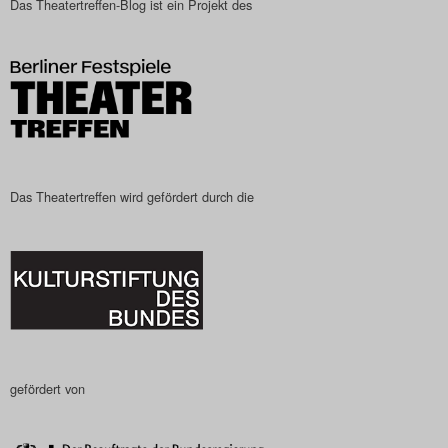
Das Theatertreffen-Blog ist ein Projekt des
Das Theatertreffen-Blog
2023
Das Theatertreffen-Blog
2024
Das Theatertreffen-Blog
Das Theatertreffen wird gefördert durch die
2025
Das Theatertreffen-Blog
Archiv
Impressum
gefördert von
Nutzungsbedingungen