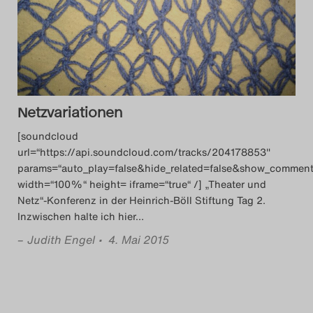
Das Theatertreffen-B
Das Theatertreffen-B
Das Theatertreffen-Blog
Netzvariationen
Das Theatertreffen-B
[soundcloud
url=“https://api.soundcloud.com/tracks/204178853″
Das Theatertreffen-
params=“auto_play=false&hide_related=false&show_comment
width=“100%“ height= iframe=“true“ /] „Theater und
Das Theatertreffen-B
Netz“-Konferenz in der Heinrich-Böll Stiftung Tag 2.
Inzwischen halte ich hier
…
Das Theatertreffen-
–
Judith Engel
• 4. Mai 2015
Das Theatertreffen-
Das Theatertreffen-