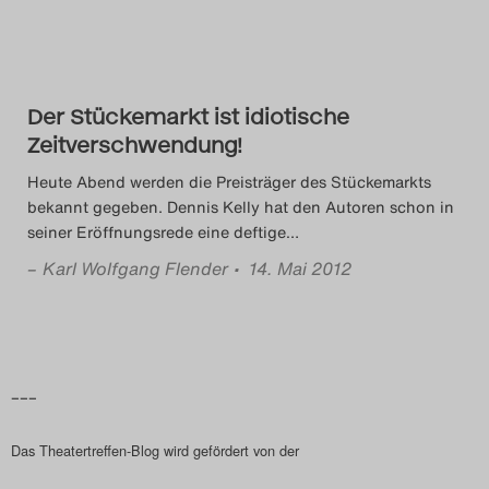
Das Theatertreffen-Blog
2018 Alumni
Der Stückemarkt ist idiotische
Das Theatertreffen-Blog
Zeitverschwendung!
2019
Heute Abend werden die Preisträger des Stückemarkts
bekannt gegeben. Dennis Kelly hat den Autoren schon in
Das Theatertreffen-Blog
seiner Eröffnungsrede eine deftige
…
2020
–
Karl Wolfgang Flender
• 14. Mai 2012
Das Theatertreffen-Blog
2021
–––
Das Theatertreffen-Blog
Das Theatertreffen-Blog wird gefördert von der
2022