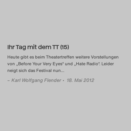
Das Theatertreffen-Blog
2014
Das Theatertreffen-Blog
Ihr Tag mit dem TT (15)
2015
Heute gibt es beim Theatertreffen weitere Vorstellungen
Das Theatertreffen-Blog
von „Before Your Very Eyes“ und „Hate Radio“. Leider
neigt sich das Festival nun
…
2016
–
Karl Wolfgang Flender
• 18. Mai 2012
Das Theatertreffen-Blog
2017
Das Theatertreffen-Blog
2018