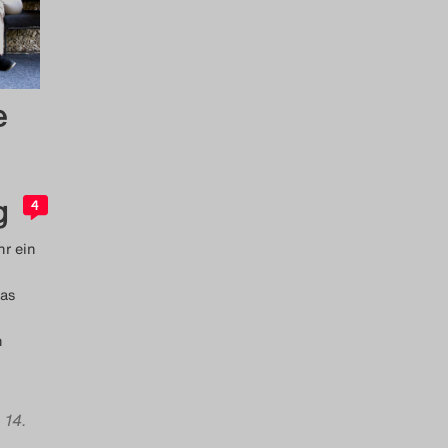
e
g
4
hr ein
as
h
 14.