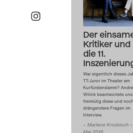
Der einsam
Kritiker und
die 11.
Inszenierun
War eigentlich dieses Ja
TT-Juror im Theater am
Kurfürstendamm? Andre
Wilink beantwortete uns
freimütig diese und noc
drängendere Fragen im
Interview.
–
Marlene Knobloch
•
Mai 2016