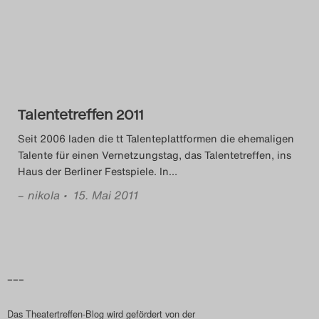
Das Theatertreffen-Blog
2014
Das Theatertreffen-Blog
Talentetreffen 2011
2015
Seit 2006 laden die tt Talenteplattformen die ehemaligen
Das Theatertreffen-Blog
Talente für einen Vernetzungstag, das Talentetreffen, ins
Haus der Berliner Festspiele. In
…
2016
–
nikola
• 15. Mai 2011
Das Theatertreffen-Blog
2017
Das Theatertreffen-Blog
–––
2018
Das Theatertreffen-Blog wird gefördert von der