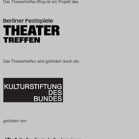
Das Theatertreffen-Blog ist ein Projekt des
Das Theatertreffen-Blog
2023
Das Theatertreffen-Blog
2024
Das Theatertreffen-Blog
Das Theatertreffen wird gefördert durch die
2025
Das Theatertreffen-Blog
Archiv
Impressum
gefördert von
Nutzungsbedingungen