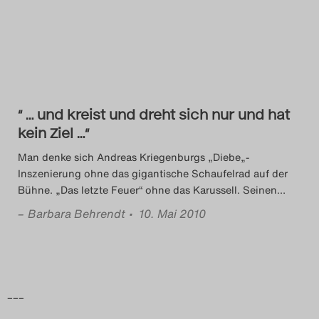
Das Theatertreffen-Blog
2014
Das Theatertreffen-Blog
“ … und kreist und dreht sich nur und hat
2015
kein Ziel …“
Das Theatertreffen-Blog
Man denke sich Andreas Kriegenburgs „Diebe„-
Inszenierung ohne das gigantische Schaufelrad auf der
2016
Bühne. „Das letzte Feuer“ ohne das Karussell. Seinen
…
–
Barbara Behrendt
• 10. Mai 2010
Das Theatertreffen-Blog
2017
Das Theatertreffen-Blog
–––
2018