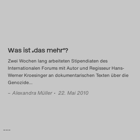
Das Theatertreffen-Blog
2014
Das Theatertreffen-Blog
Was ist „das mehr“?
2015
Zwei Wochen lang arbeiteten Stipendiaten des
Das Theatertreffen-Blog
Internationalen Forums mit Autor und Regisseur Hans-
Werner Kroesinger an dokumentarischen Texten über die
2016
Genozide
…
–
Alexandra Müller
• 22. Mai 2010
Das Theatertreffen-Blog
2017
Das Theatertreffen-Blog
–––
2018