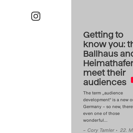
Getting to
know you: t
Ballhaus an
Heimathafe
meet their
audiences
The term „audience
development“ is a new o
Germany – so new, there
even one of those
wonderful
…
–
Cory Tamler
• 22. M