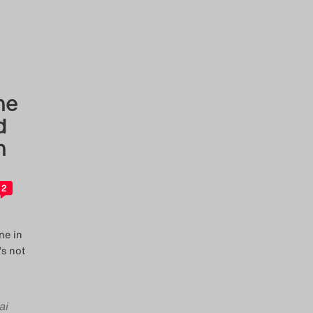
he
d
n
2
ne in
’s not
ai