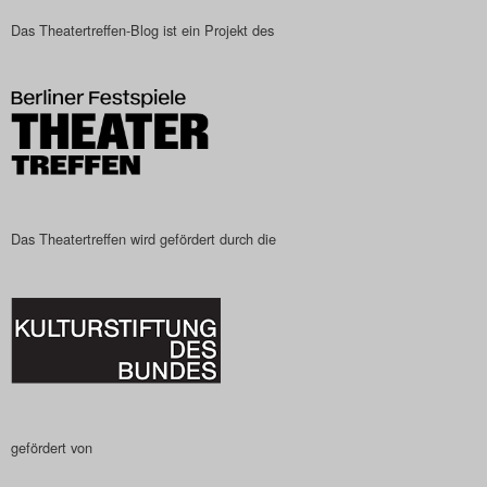
Das Theatertreffen-Blog
Das Theatertreffen-Blog ist ein Projekt des
2023
Das Theatertreffen-Blog
2024
Das Theatertreffen-Blog
Das Theatertreffen wird gefördert durch die
2025
Das Theatertreffen-Blog
Archiv
Impressum
gefördert von
Nutzungsbedingungen