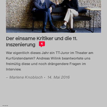
Das Theatertreffen-Blog
2014
Das Theatertreffen-Blog
Der einsame Kritiker und die 11.
2015
Inszenierung
4
Das Theatertreffen-Blog
War eigentlich dieses Jahr ein TT-Juror im Theater am
Kurfürstendamm? Andreas Wilink beantwortete uns
2016
freimütig diese und noch drängendere Fragen im
Interview.
Das Theatertreffen-Blog
–
Marlene Knobloch
• 14. Mai 2016
2017
Das Theatertreffen-Blog
2018
–––