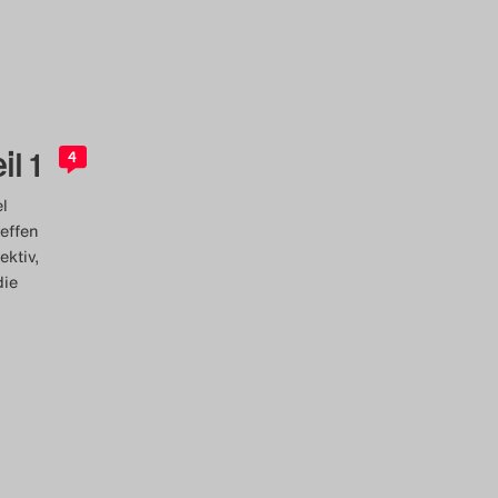
il 1
4
l
effen
ektiv,
die