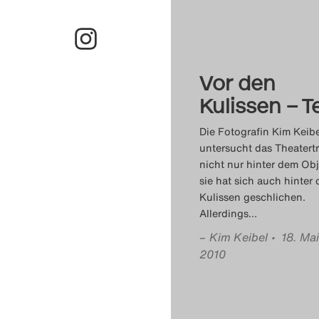
Vor den
Kulissen – Te
Die Fotografin Kim Keibe
untersucht das Theatertr
nicht nur hinter dem Obj
sie hat sich auch hinter 
Kulissen geschlichen.
Allerdings
…
–
Kim Keibel
• 18. Mai
2010