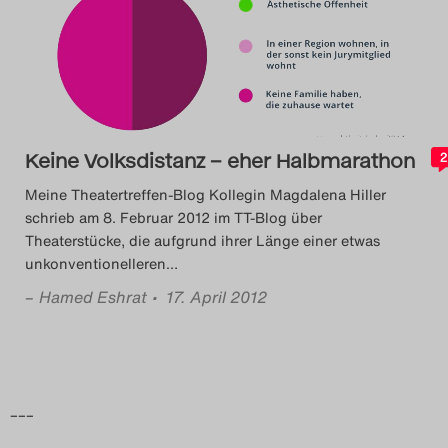
Das Theatertreffen-Blog
2014
Das Theatertreffen-Blog
Keine Volksdistanz – eher Halbmarathon
2015
2
Meine Theatertreffen-Blog Kollegin Magdalena Hiller
Das Theatertreffen-Blog
schrieb am 8. Februar 2012 im TT-Blog über
Theaterstücke, die aufgrund ihrer Länge einer etwas
2016
unkonventionelleren
…
–
Hamed Eshrat
• 17. April 2012
Das Theatertreffen-Blog
2017
Das Theatertreffen-Blog
–––
2018