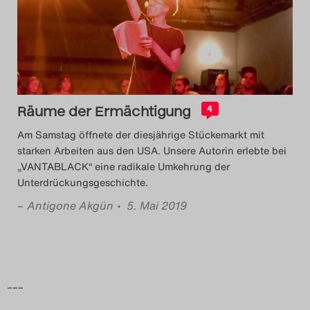
Das Theatertreffen-Blog
2014
Das Theatertreffen-Blog
Räume der Ermächtigung
2015
4
Am Samstag öffnete der diesjährige Stückemarkt mit
Das Theatertreffen-Blog
starken Arbeiten aus den USA. Unsere Autorin erlebte bei
„VANTABLACK“ eine radikale Umkehrung der
2016
Unterdrückungsgeschichte.
–
Antigone Akgün
• 5. Mai 2019
Das Theatertreffen-Blog
2017
Das Theatertreffen-Blog
–––
2018