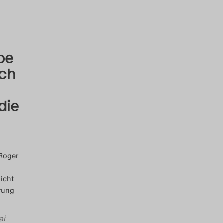
abe
sch
die
 Roger
icht
erung
ai