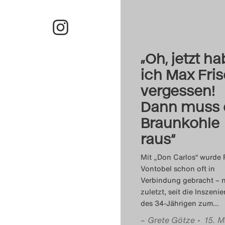
„Oh, jetzt h
ich Max Fri
vergessen!
Dann muss 
Braunkohle
raus“
Mit „Don Carlos“ wurde
Vontobel schon oft in
Verbindung gebracht – n
zuletzt, seit die Inszeni
des 34-Jährigen zum
…
–
Grete Götze
• 15. M