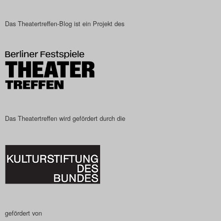
Das Theatertreffen-Blog
Das Theatertreffen-Blog ist ein Projekt des
2023
Das Theatertreffen-Blog
2024
Das Theatertreffen-Blog
2025
Das Theatertreffen wird gefördert durch die
Das Theatertreffen-Blog
Archiv
Impressum
Nutzungsbedingungen
gefördert von