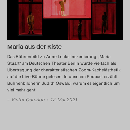
Das Theatertreffen-Blog
2014
Das Theatertreffen-Blog
Maria aus der Kiste
2015
Das Bühnenbild zu Anne Lenks Inszenierung „Maria
Das Theatertreffen-Blog
Stuart“ am Deutschen Theater Berlin wurde vielfach als
Übertragung der charakteristischen Zoom-Kachelästhetik
2016
auf die Live-Bühne gelesen. In unserem Podcast erzählt
Bühnenbildnerin Judith Oswald, warum es eigentlich um
Das Theatertreffen-Blog
viel mehr geht.
2017
–
Victor Osterloh
• 17. Mai 2021
Das Theatertreffen-Blog
2018