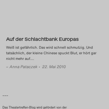
Das Theatertreffen-Blog
2014
Das Theatertreffen-Blog
Auf der Schlachtbank Europas
2015
Weiß ist gefährlich. Das wird schnell schmutzig. Und
Das Theatertreffen-Blog
tatsächlich, der kleine Chinese spuckt Blut, er hört gar
nicht mehr auf.
…
2016
–
Anna Pataczek
• 22. Mai 2010
Das Theatertreffen-Blog
2017
Das Theatertreffen-Blog
–––
2018
Das Theatertreffen-Blog wird gefördert von der