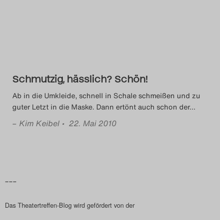
Das Theatertreffen-Blog
2014
Das Theatertreffen-Blog
Schmutzig, hässlich? Schön!
2015
Ab in die Umkleide, schnell in Schale schmeißen und zu
Das Theatertreffen-Blog
guter Letzt in die Maske. Dann ertönt auch schon der
…
2016
–
Kim Keibel
• 22. Mai 2010
Das Theatertreffen-Blog
2017
–––
Das Theatertreffen-Blog
Das Theatertreffen-Blog wird gefördert von der
2018