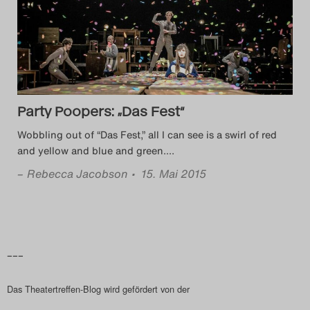
Das Theatertreffen-Blog
2014
Das Theatertreffen-Blog
Party Poopers: „Das Fest“
2015
Wobbling out of “Das Fest,” all I can see is a swirl of red
Das Theatertreffen-Blog
and yellow and blue and green.
…
2016
–
Rebecca Jacobson
• 15. Mai 2015
Das Theatertreffen-Blog
2017
–––
Das Theatertreffen-Blog
Das Theatertreffen-Blog wird gefördert von der
2018