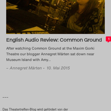
Das Theatertreffen-Blog
2014
Das Theatertreffen-Blog
English Audio Review: Common Ground
2015
1
After watching Common Ground at the Maxim Gorki
Das Theatertreffen-Blog
Theatre our blogger Annegret Märten sat down near
Museum Island with Amy
…
2016
–
Annegret Märten
• 10. Mai 2015
Das Theatertreffen-Blog
2017
Das Theatertreffen-Blog
–––
2018
Das Theatertreffen-Blog wird gefördert von der