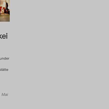
kei
munder
tätte
. Mai