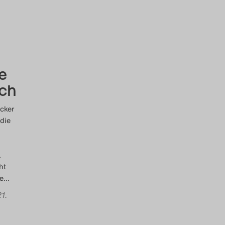
e
ich
cker
die
.
ht
ie
…
21.