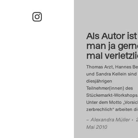
Als Autor ist
man ja gern
mal verletzl
Thomas Arzt, Hannes Be
und Sandra Kellein sind 
diesjährigen
Teilnehmer(innen) des
Stückemarkt-Workshops
Unter dem Motto „Vorsic
zerbrechlich“ arbeiten d
–
Alexandra Müller
• 
Mai 2010