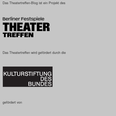
Das Theatertreffen-Blog ist ein Projekt des
Das Theatertreffen-Blog
2023
Das Theatertreffen-Blog
2024
Das Theatertreffen-Blog
Das Theatertreffen wird gefördert durch die
2025
Das Theatertreffen-Blog
Archiv
Impressum
gefördert von
Nutzungsbedingungen