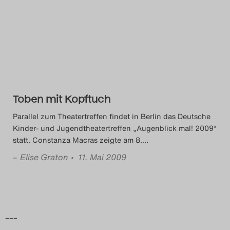
Das Theatertreffen-Blog
2014
Das Theatertreffen-Blog
2015
Toben mit Kopftuch
Das Theatertreffen-Blog
Parallel zum Theatertreffen findet in Berlin das Deutsche
2016
Kinder- und Jugendtheatertreffen „Augenblick mal! 2009“
statt. Constanza Macras zeigte am 8.
…
Das Theatertreffen-Blog
–
Elise Graton
• 11. Mai 2009
2017
Das Theatertreffen-Blog
–––
2018