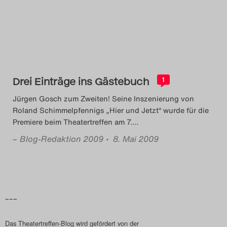
Das Theatertreffen-Blog
2014
Das Theatertreffen-Blog
Drei Einträge ins Gästebuch
2015
1
Jürgen Gosch zum Zweiten! Seine Inszenierung von
Das Theatertreffen-Blog
Roland Schimmelpfennigs „Hier und Jetzt“ wurde für die
Premiere beim Theatertreffen am 7.
…
2016
–
Blog-Redaktion 2009
• 8. Mai 2009
Das Theatertreffen-Blog
2017
Das Theatertreffen-Blog
–––
2018
Das Theatertreffen-Blog wird gefördert von der