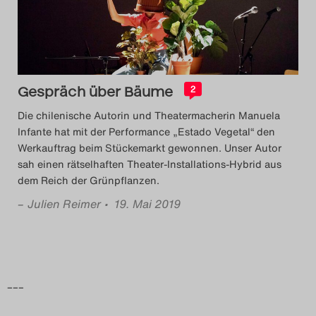
Das Theatertreffen-Blog
2018 Alumni
Das Theatertreffen-Blog
Gespräch über Bäume
2
2019
Die chilenische Autorin und Theatermacherin Manuela
Infante hat mit der Performance „Estado Vegetal“ den
Das Theatertreffen-Blog
Werkauftrag beim Stückemarkt gewonnen. Unser Autor
sah einen rätselhaften Theater-Installations-Hybrid aus
2020
dem Reich der Grünpflanzen.
–
Julien Reimer
• 19. Mai 2019
Das Theatertreffen-Blog
2021
Das Theatertreffen-Blog
–––
2022