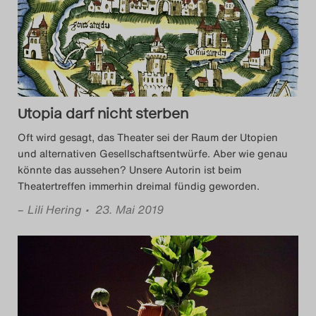
Das Theatertreffen-Blog
2014
Das Theatertreffen-Blog
Utopia darf nicht sterben
2015
Oft wird gesagt, das Theater sei der Raum der Utopien
Das Theatertreffen-Blog
und alternativen Gesellschaftsentwürfe. Aber wie genau
könnte das aussehen? Unsere Autorin ist beim
2016
Theatertreffen immerhin dreimal fündig geworden.
–
Lili Hering
• 23. Mai 2019
Das Theatertreffen-Blog
2017
Das Theatertreffen-Blog
2018