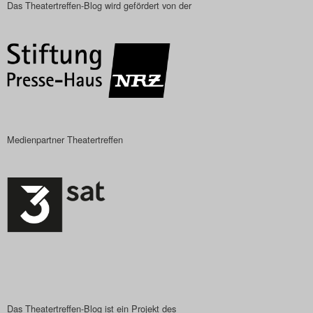
Das Theatertreffen-Blog wird gefördert von der
Das Theatertreffen-Blog
2023
Das Theatertreffen-Blog
2024
Das Theatertreffen-Blog
Medienpartner Theatertreffen
2025
Das Theatertreffen-Blog
Archiv
Impressum
Nutzungsbedingungen
Das Theatertreffen-Blog ist ein Projekt des