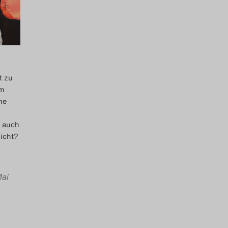
t zu
um
he
n auch
nicht?
Mai