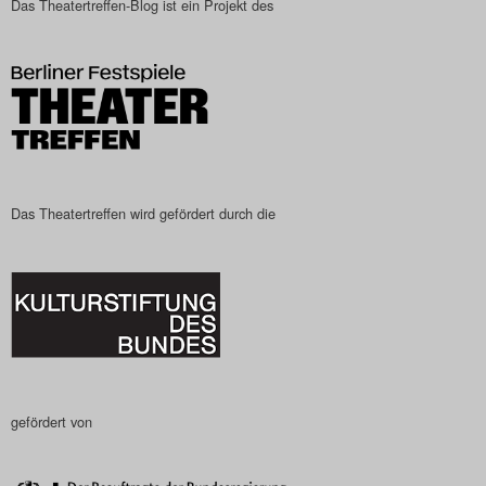
Das Theatertreffen-Blog ist ein Projekt des
Das Theatertreffen-Blog
2023
Das Theatertreffen-Blog
2024
Das Theatertreffen-Blog
Das Theatertreffen wird gefördert durch die
2025
Das Theatertreffen-Blog
Archiv
Impressum
gefördert von
Nutzungsbedingungen