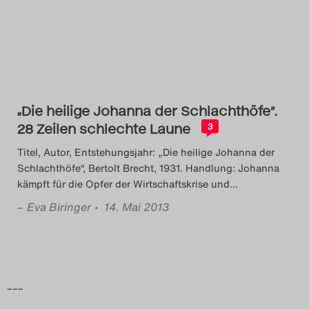
Das Theatertreffen-Blog
2014
Das Theatertreffen-Blog
„Die heilige Johanna der Schlachthöfe“.
2015
28 Zeilen schlechte Laune
3
Das Theatertreffen-Blog
Titel, Autor, Entstehungsjahr: „Die heilige Johanna der
Schlachthöfe“, Bertolt Brecht, 1931. Handlung: Johanna
2016
kämpft für die Opfer der Wirtschaftskrise und
…
–
Eva Biringer
• 14. Mai 2013
Das Theatertreffen-Blog
2017
Das Theatertreffen-Blog
–––
2018