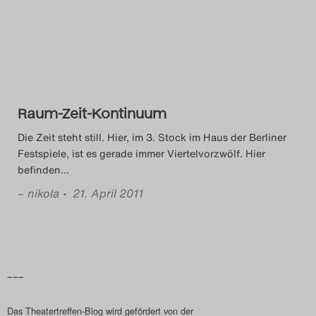
Das Theatertreffen-Blog
2014
Das Theatertreffen-Blog
Raum-Zeit-Kontinuum
2015
Die Zeit steht still. Hier, im 3. Stock im Haus der Berliner
Das Theatertreffen-Blog
Festspiele, ist es gerade immer Viertelvorzwölf. Hier
befinden
…
2016
–
nikola
• 21. April 2011
Das Theatertreffen-Blog
2017
Das Theatertreffen-Blog
–––
2018
Das Theatertreffen-Blog wird gefördert von der