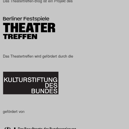
Das Theatertreffen-Blog ist ein Projekt des
Das Theatertreffen-Blog
2023
Das Theatertreffen-Blog
2024
Das Theatertreffen wird gefördert durch die
Das Theatertreffen-Blog
2025
Das Theatertreffen-Blog
Archiv
Impressum
gefördert von
Nutzungsbedingungen