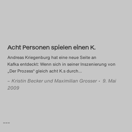
Das Theatertreffen-Blog
2014
Das Theatertreffen-Blog
Acht Personen spielen einen K.
2015
Andreas Kriegenburg hat eine neue Seite an
Das Theatertreffen-Blog
Kafka entdeckt: Wenn sich in seiner Inszenierung von
„Der Prozess“ gleich acht K.s durch
…
2016
–
Kristin Becker und Maximilian Grosser
• 9. Mai
2009
Das Theatertreffen-Blog
2017
Das Theatertreffen-Blog
–––
2018