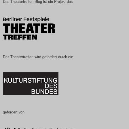
Das Theatertreffen-Blog ist ein Projekt des
Das Theatertreffen-Blog
2023
Das Theatertreffen-Blog
2024
Das Theatertreffen-Blog
Das Theatertreffen wird gefördert durch die
2025
Das Theatertreffen-Blog
Archiv
Impressum
gefördert von
Nutzungsbedingungen