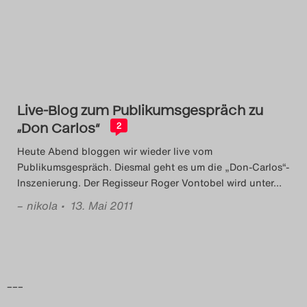
Das Theatertreffen-Blog
2014
Das Theatertreffen-Blog
Live-Blog zum Publikumsgespräch zu
2015
„Don Carlos“
2
Das Theatertreffen-Blog
Heute Abend bloggen wir wieder live vom
Publikumsgespräch. Diesmal geht es um die „Don-Carlos“-
2016
Inszenierung. Der Regisseur Roger Vontobel wird unter
…
–
nikola
• 13. Mai 2011
Das Theatertreffen-Blog
2017
Das Theatertreffen-Blog
–––
2018