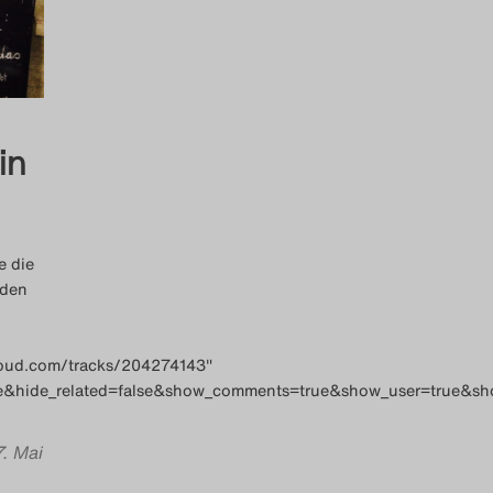
in
e die
 den
)
cloud.com/tracks/204274143″
e&hide_related=false&show_comments=true&show_user=true&sho
7. Mai