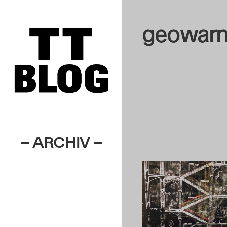
geowarn
– ARCHIV –