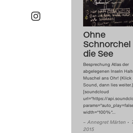
Ohne
Schnorchel 
die See
Besprechung Atlas der
abgelegenen Inseln Halt
Muschel ans Ohr! (Klick
Sound, dann lies weiter.
[soundcloud
url=“https://api.sound
params=“auto_play=fals
width=“100%“
…
–
Annegret Märten
• 
2015