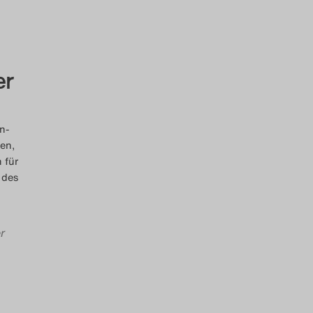
er
n-
en,
 für
 des
r