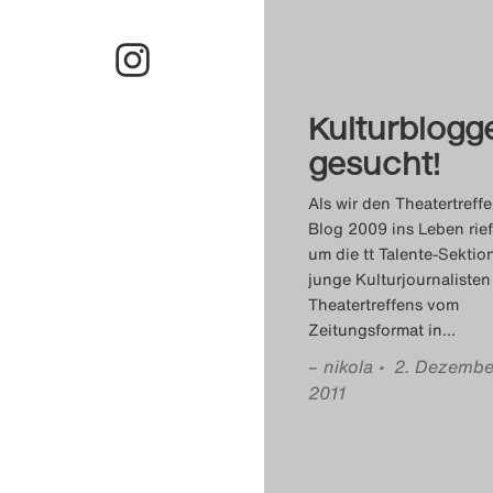
Kulturblogg
gesucht!
Als wir den Theatertreffe
Blog 2009 ins Leben rief
um die tt Talente-Sektion
junge Kulturjournalisten
Theatertreffens vom
Zeitungsformat in
…
–
nikola
• 2. Dezembe
2011