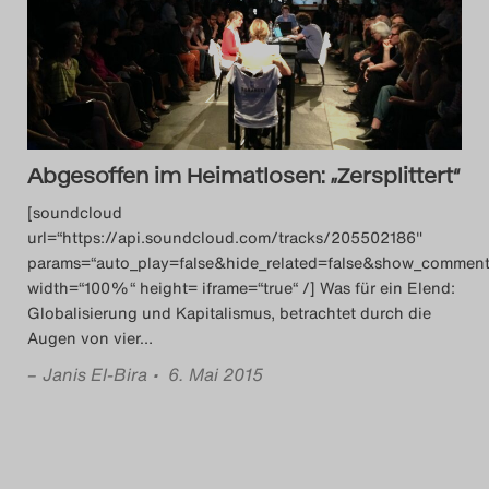
Das Theatertreffen-B
Das Theatertreffen-B
Das Theatertreffen-Blog
Abgesoffen im Heimatlosen: „Zersplittert“
Das Theatertreffen-B
[soundcloud
url=“https://api.soundcloud.com/tracks/205502186″
Das Theatertreffen-
params=“auto_play=false&hide_related=false&show_comment
width=“100%“ height= iframe=“true“ /] Was für ein Elend:
Das Theatertreffen-B
Globalisierung und Kapitalismus, betrachtet durch die
Augen von vier
…
Das Theatertreffen-
–
Janis El-Bira
• 6. Mai 2015
Das Theatertreffen-
Das Theatertreffen-