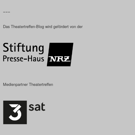
Das Theatertreffen-
–––
Das Theatertreffen-Bl
Das Theatertreffen-Blog wird gefördert von der
Impressum
Nutzungsbeding
Search
Medienpartner Theatertreffen