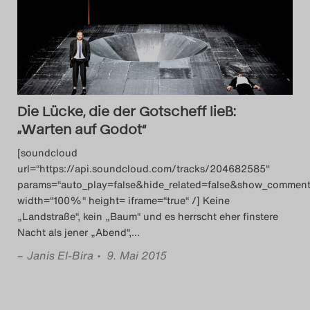
Das Theatertreffen-B
Das Theatertreffen-B
Das Theatertreffen-Blog
Die Lücke, die der Gotscheff ließ:
Das Theatertreffen-B
„Warten auf Godot“
[soundcloud
Das Theatertreffen-
url=“https://api.soundcloud.com/tracks/204682585″
params=“auto_play=false&hide_related=false&show_comment
Das Theatertreffen-B
width=“100%“ height= iframe=“true“ /] Keine
„Landstraße“, kein „Baum“ und es herrscht eher finstere
Das Theatertreffen-
Nacht als jener „Abend“,
…
–
Janis El-Bira
• 9. Mai 2015
Das Theatertreffen-
Das Theatertreffen-