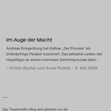
Das Theatertreffen-Blog
2014
Das Theatertreffen-Blog
Im Auge der Macht
2015
Andreas Kriegenburg hat Kafkas „Der Prozess“ als
Das Theatertreffen-Blog
bildmächtige Parabel inszeniert. Das seltsame Leiden der
Hauptfigur an einem ominösen Gerichtsprozess lässt
…
2016
–
Kristin Becker und Anna Postels
• 9. Mai 2009
Das Theatertreffen-Blog
2017
Das Theatertreffen-Blog
–––
2018
Das Theatertreffen-Blog wird gefördert von der