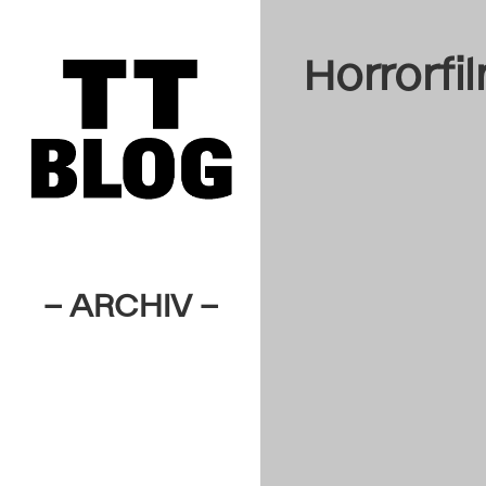
Horrorfi
– ARCHIV –