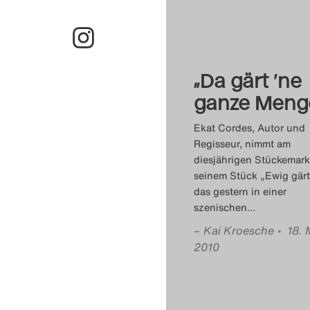
„Da gärt ’ne
ganze Menge
Ekat Cordes, Autor und
Regisseur, nimmt am
diesjährigen Stückemark
seinem Stück „Ewig gärt“
das gestern in einer
szenischen
…
–
Kai Kroesche
• 18. 
2010