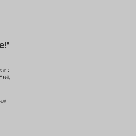
!“
t mit
 teil,
Mai