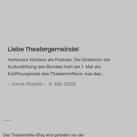
Das Theatertreffen-Blog
2014
Das Theatertreffen-Blog
Liebe Theatergemeinde!
2015
Hortensia Völckers als Podcast. Die Direktorin der
Das Theatertreffen-Blog
Kulturstiftung des Bundes hielt am 1. Mai die
Eröffnungsrede des Theatertreffens: was das
…
2016
–
Anna Postels
• 4. Mai 2009
Das Theatertreffen-Blog
2017
Das Theatertreffen-Blog
–––
2018
Das Theatertreffen-Blog wird gefördert von der