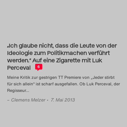
Das Theatertreffen-Blog
2014
Das Theatertreffen-Blog
„Ich glaube nicht, dass die Leute von der
2015
Ideologie zum Politikmachen verführt
werden.“ Auf eine Zigarette mit Luk
Das Theatertreffen-Blog
Perceval
6
2016
Meine Kritik zur gestrigen TT Premiere von „Jeder stirbt
für sich allein“ ist scharf ausgefallen. Ob Luk Perceval, der
Das Theatertreffen-Blog
Regisseur
…
2017
–
Clemens Melzer
• 7. Mai 2013
Das Theatertreffen-Blog
2018