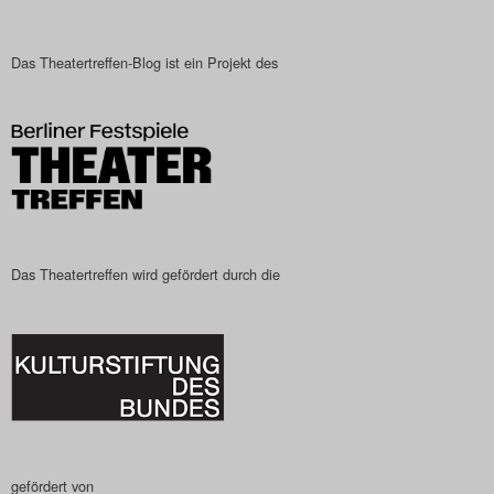
Das Theatertreffen-Blog
2023
Das Theatertreffen-Blog ist ein Projekt des
Das Theatertreffen-Blog
2024
Das Theatertreffen-Blog
2025
Das Theatertreffen wird gefördert durch die
Das Theatertreffen-Blog
Archiv
Impressum
Nutzungsbedingungen
gefördert von