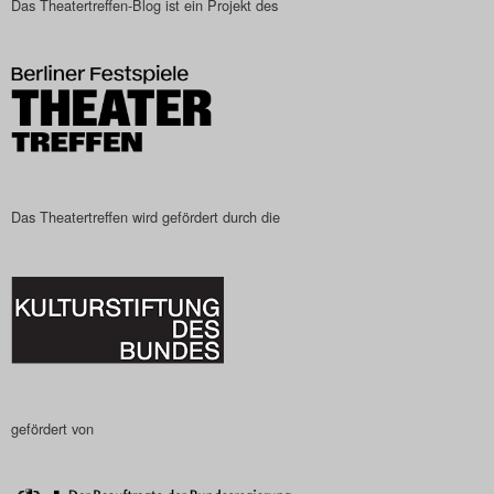
Das Theatertreffen-Blog ist ein Projekt des
Das Theatertreffen-Blog
2023
Das Theatertreffen-Blog
2024
Das Theatertreffen-Blog
Das Theatertreffen wird gefördert durch die
2025
Das Theatertreffen-Blog
Archiv
Impressum
gefördert von
Nutzungsbedingungen