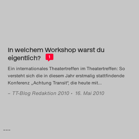
Das Theatertreffen-Blog
2014
Das Theatertreffen-Blog
In welchem Workshop warst du
2015
eigentlich?
1
Das Theatertreffen-Blog
Ein internationales Theatertreffen im Theatertreffen: So
versteht sich die in diesem Jahr erstmalig stattfindende
2016
Konferenz „Achtung Transit“, die heute mit
…
–
TT-Blog Redaktion 2010
• 16. Mai 2010
Das Theatertreffen-Blog
2017
Das Theatertreffen-Blog
–––
2018