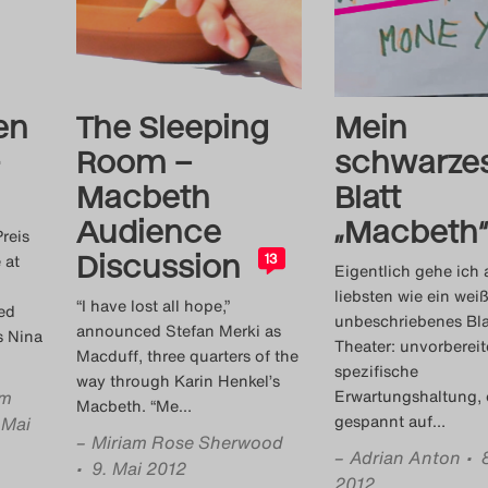
en
The Sleeping
Mein
Room –
schwarze
Macbeth
Blatt
Audience
„Macbeth“
reis
Discussion
 at
13
Eigentlich gehe ich
liebsten wie ein weiß
“I have lost all hope,”
ed
unbeschriebenes Bla
announced Stefan Merki as
s Nina
Theater: unvorbereit
Macduff, three quarters of the
spezifische
way through Karin Henkel’s
am
Erwartungshaltung, 
Macbeth. “Me
…
gespannt auf
…
 Mai
–
Miriam Rose Sherwood
–
Adrian Anton
• 
• 9. Mai 2012
2012