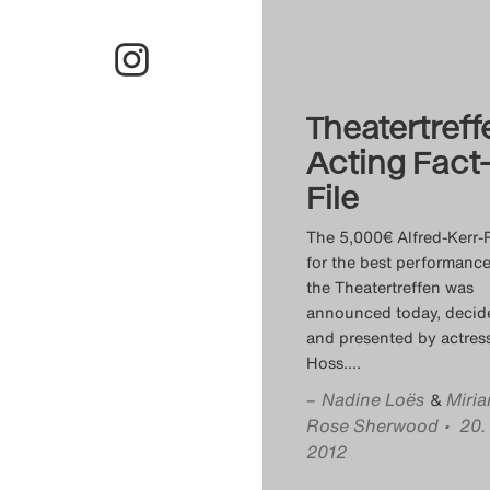
Theatertreff
Acting Fact-
File
The 5,000€ Alfred-Kerr-P
for the best performance
the Theatertreffen was
announced today, decid
and presented by actres
Hoss.
…
–
Nadine Loës
Miri
&
Rose Sherwood
• 20.
2012