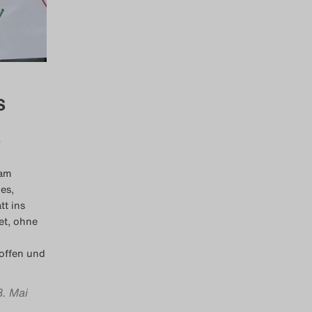
s
 am
es,
tt ins
et, ohne
offen und
8. Mai