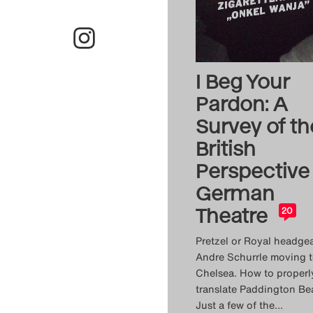
I Beg Your
Pardon: A
Survey of th
British
Perspective
German
Theatre
20
Pretzel or Royal headgea
Andre Schurrle moving 
Chelsea. How to properl
translate Paddington Bea
Just a few of the
…