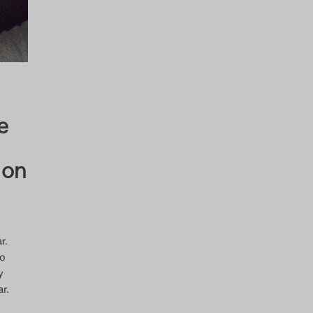
e
 on
r.
to
y
r.