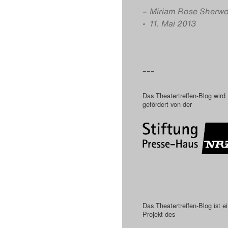
–
Miriam Rose Sherw
• 11. Mai 2013
–––
Das Theatertreffen-Blog wird
gefördert von der
Das Theatertreffen-Blog ist e
Projekt des