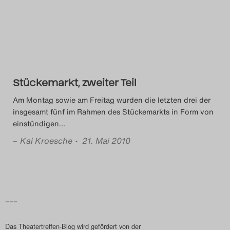
Das Theatertreffen-Blog
2014
Das Theatertreffen-Blog
Stückemarkt, zweiter Teil
2015
Am Montag sowie am Freitag wurden die letzten drei der
Das Theatertreffen-Blog
insgesamt fünf im Rahmen des Stückemarkts in Form von
einstündigen
…
2016
–
Kai Kroesche
• 21. Mai 2010
Das Theatertreffen-Blog
2017
Das Theatertreffen-Blog
–––
2018
Das Theatertreffen-Blog wird gefördert von der