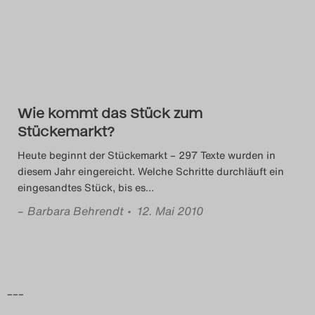
Das Theatertreffen-Blog
2014
Das Theatertreffen-Blog
Wie kommt das Stück zum
2015
Stückemarkt?
Das Theatertreffen-Blog
Heute beginnt der Stückemarkt – 297 Texte wurden in
diesem Jahr eingereicht. Welche Schritte durchläuft ein
2016
eingesandtes Stück, bis es
…
–
Barbara Behrendt
• 12. Mai 2010
Das Theatertreffen-Blog
2017
Das Theatertreffen-Blog
–––
2018