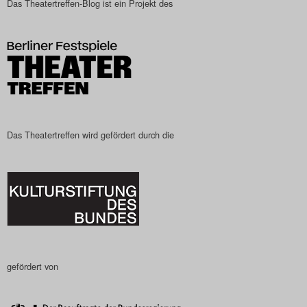
Das Theatertreffen-Blog ist ein Projekt des
Das Theatertreffen-Blog
2023
Das Theatertreffen-Blog
2024
Das Theatertreffen-Blog
Das Theatertreffen wird gefördert durch die
2025
Das Theatertreffen-Blog
Archiv
Impressum
gefördert von
Nutzungsbedingungen