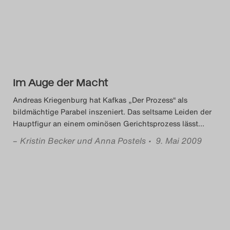
Das Theatertreffen-Blog
2014
Das Theatertreffen-Blog
Im Auge der Macht
2015
Andreas Kriegenburg hat Kafkas „Der Prozess“ als
Das Theatertreffen-Blog
bildmächtige Parabel inszeniert. Das seltsame Leiden der
Hauptfigur an einem ominösen Gerichtsprozess lässt
…
2016
–
Kristin Becker und Anna Postels
• 9. Mai 2009
Das Theatertreffen-Blog
2017
Das Theatertreffen-Blog
2018