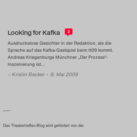
Das Theatertreffen-Blog
2018 Alumni
Looking for Kafka
2
Das Theatertreffen-Blog
Ausdruckslose Gesichter in der Redaktion, als die
2019
Sprache auf das Kafka-Gastspiel beim tt09 kommt.
Andreas Kriegenburgs Münchner „Der Prozess“-
Das Theatertreffen-Blog
Inszenierung ist
…
2020
–
Kristin Becker
• 8. Mai 2009
Das Theatertreffen-Blog
2021
–––
Das Theatertreffen-Blog
Das Theatertreffen-Blog wird gefördert von der
2022