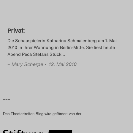
Das Theatertreffen-Blog
2023
Privat:
Das Theatertreffen-Blog
Die Schauspielerin Katharina Schmalenberg am 1. Mai
2024
2010 in ihrer Wohnung in Berlin-Mitte. Sie liest heute
Abend Peca Stefans Stück
…
Das Theatertreffen-Blog
–
Mary Scherpe
• 12. Mai 2010
2025
Das Theatertreffen-Blog
Archiv
–––
Impressum
Das Theatertreffen-Blog wird gefördert von der
Nutzungsbedingungen