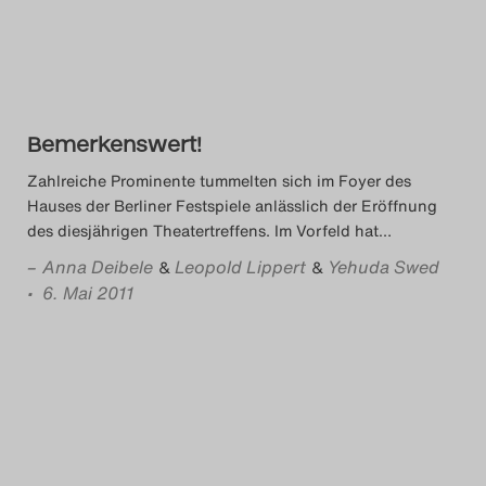
Das Theatertreffen-Blog
2018 Alumni
Das Theatertreffen-Blog
Bemerkenswert!
2019
Zahlreiche Prominente tummelten sich im Foyer des
Hauses der Berliner Festspiele anlässlich der Eröffnung
Das Theatertreffen-Blog
des diesjährigen Theatertreffens. Im Vorfeld hat
…
2020
–
Anna Deibele
Leopold Lippert
Yehuda Swed
&
&
• 6. Mai 2011
Das Theatertreffen-Blog
2021
Das Theatertreffen-Blog
2022