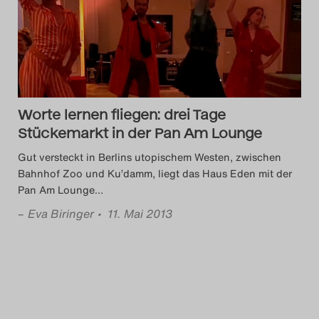
Das Theatertreffen-Blog
2014
Das Theatertreffen-Blog
Worte lernen fliegen: drei Tage
2015
Stückemarkt in der Pan Am Lounge
Das Theatertreffen-Blog
Gut versteckt in Berlins utopischem Westen, zwischen
Bahnhof Zoo und Ku’damm, liegt das Haus Eden mit der
2016
Pan Am Lounge
…
–
Eva Biringer
• 11. Mai 2013
Das Theatertreffen-Blog
2017
Das Theatertreffen-Blog
2018