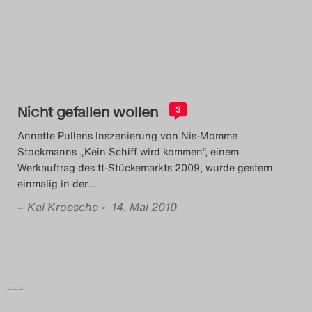
Das Theatertreffen-Blog
2014
Das Theatertreffen-Blog
Nicht gefallen wollen
2015
3
Annette Pullens Inszenierung von Nis-Momme
Das Theatertreffen-Blog
Stockmanns „Kein Schiff wird kommen“, einem
Werkauftrag des tt-Stückemarkts 2009, wurde gestern
2016
einmalig in der
…
–
Kai Kroesche
• 14. Mai 2010
Das Theatertreffen-Blog
2017
Das Theatertreffen-Blog
–––
2018