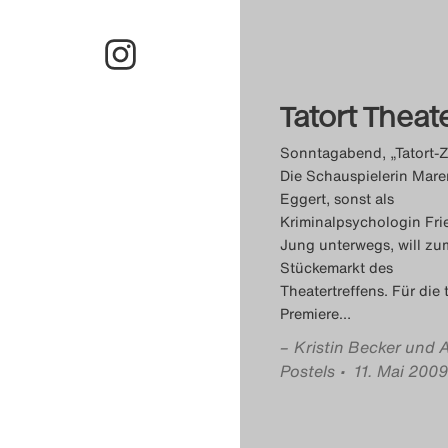
Tatort Theat
Sonntagabend, „Tatort-Ze
Die Schauspielerin Mare
Eggert, sonst als
Kriminalpsychologin Fri
Jung unterwegs, will zu
Stückemarkt des
Theatertreffens. Für die 
Premiere
…
–
Kristin Becker und 
Postels
• 11. Mai 2009