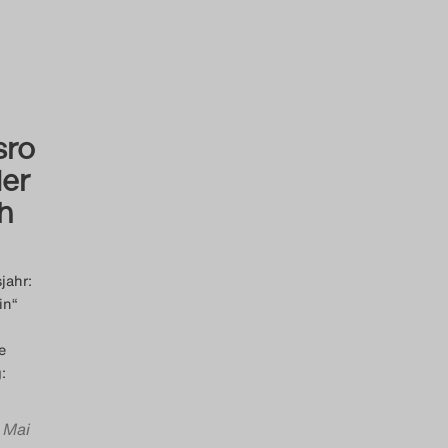
sro
der
ch
jahr:
in“
e
:
. Mai