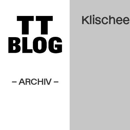
Klischee
– ARCHIV –