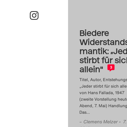
Biedere
Widerstand
mantik: „Je
stirbt für si
allein"
3
Titel, Autor, Entstehungs
„Jeder stirbt für sich alle
von Hans Fallada, 1947
(zweite Vorstellung heut
Abend, 7. Mai) Handlung
Das
…
–
Clemens Melzer
• 7